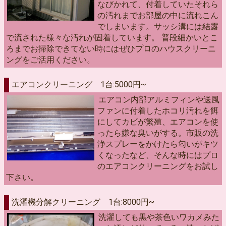
なびかれて、付着していたそれら
の汚れまでお部屋の中に流れこん
でしまいます。サッシ溝には結露
で流された様々な汚れが固着しています。 普段細かいとこ
ろまでお掃除できてない時にはぜひプロのハウスクリーニ
ングをご活用ください。
エアコンクリーニング 1台:5000円~
エアコン内部アルミフィンや送風
ファンに付着したホコリ汚れを餌
にしてカビが繁殖、エアコンを使
ったら嫌な臭いがする。市販の洗
浄スプレーをかけたら匂いがキツ
くなったなど、そんな時にはプロ
のエアコンクリーニングをお試し
下さい。
洗濯機分解クリーニング 1台:8000円~
洗濯しても黒や茶色いワカメみた