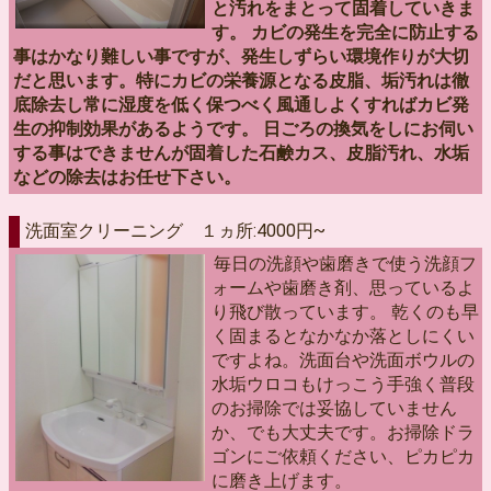
と汚れをまとって固着していきま
す。 カビの発生を完全に防止する
事はかなり難しい事ですが、発生しずらい環境作りが大切
だと思います。特にカビの栄養源となる皮脂、垢汚れは徹
底除去し常に湿度を低く保つべく風通しよくすればカビ発
生の抑制効果があるようです。 日ごろの換気をしにお伺い
する事はできませんが固着した石鹸カス、皮脂汚れ、水垢
などの除去はお任せ下さい。
洗面室クリーニング １ヵ所:4000円~
毎日の洗顔や歯磨きで使う洗顔フ
ォームや歯磨き剤、思っているよ
り飛び散っています。 乾くのも早
く固まるとなかなか落としにくい
ですよね。洗面台や洗面ボウルの
水垢ウロコもけっこう手強く普段
のお掃除では妥協していません
か、でも大丈夫です。お掃除ドラ
ゴンにご依頼ください、ピカピカ
に磨き上げます。