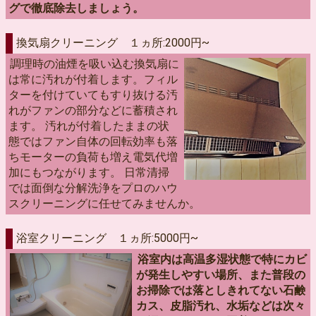
グで徹底除去しましょう。
換気扇クリーニング １ヵ所:2000円~
調理時の油煙を吸い込む換気扇に
は常に汚れが付着します。フィル
ターを付けていてもすり抜ける汚
れがファンの部分などに蓄積され
ます。 汚れが付着したままの状
態ではファン自体の回転効率も落
ちモーターの負荷も増え電気代増
加にもつながります。 日常清掃
では面倒な分解洗浄をプロのハウ
スクリーニングに任せてみませんか。
浴室クリーニング １ヵ所:5000円~
浴室内は高温多湿状態で特にカビ
が発生しやすい場所、また普段の
お掃除では落としきれてない石鹸
カス、皮脂汚れ、水垢などは次々