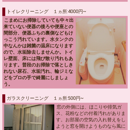
トイレクリーニング １ヵ所:4000円~
こまめにお掃除していても中々出
来ていない便器の後ろや便座との
間部分、便器ふちの裏側などもけ
っこう汚れています。水タンクの
中なんかは雑菌の温床になります
ので、水垢除去しませんか。トイ
レ壁面、床には飛び散り汚れもあ
ります。普段のお掃除で落としき
れない尿石、水垢汚れ、輪ジミな
どをプロの手で綺麗にしましょ
う。
ガラスクリーニング １ヵ所:500円~
窓の外側には、ほこりや排気ガ
ス、花粉などの付着汚れがありま
す。お部屋の空気の入れ替えをし
ようと窓を開けようものなら風に